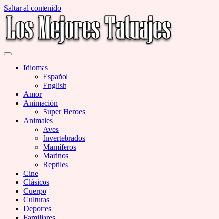
Saltar al contenido
Miles de Imágenes de Tatuajes en Galerías
Los Mejores Tatuajes
Idiomas
Español
English
Amor
Animación
Super Heroes
Animales
Aves
Invertebrados
Mamíferos
Marinos
Reptiles
Cine
Clásicos
Cuerpo
Culturas
Deportes
Familiares