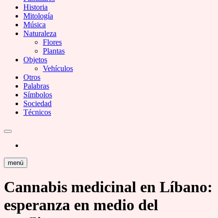
Historia
Mitología
Música
Naturaleza
Flores
Plantas
Objetos
Vehículos
Otros
Palabras
Símbolos
Sociedad
Técnicos
menú
Cannabis medicinal en Líbano:
esperanza en medio del