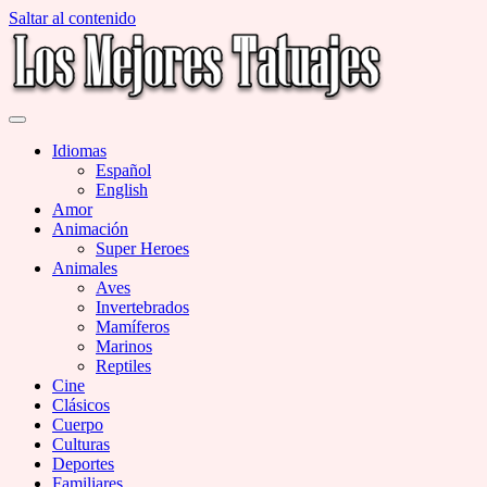
Saltar al contenido
Miles de Imágenes de Tatuajes en Galerías
Los Mejores Tatuajes
Idiomas
Español
English
Amor
Animación
Super Heroes
Animales
Aves
Invertebrados
Mamíferos
Marinos
Reptiles
Cine
Clásicos
Cuerpo
Culturas
Deportes
Familiares