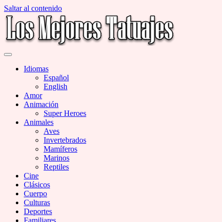
Saltar al contenido
Miles de Imágenes de Tatuajes en Galerías
Los Mejores Tatuajes
Idiomas
Español
English
Amor
Animación
Super Heroes
Animales
Aves
Invertebrados
Mamíferos
Marinos
Reptiles
Cine
Clásicos
Cuerpo
Culturas
Deportes
Familiares