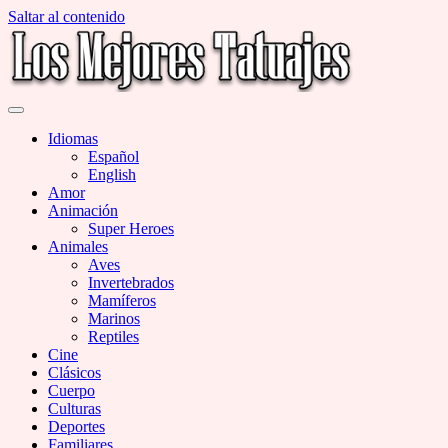
Saltar al contenido
Miles de Imágenes de Tatuajes en Galerías
Los Mejores Tatuajes
Idiomas
Español
English
Amor
Animación
Super Heroes
Animales
Aves
Invertebrados
Mamíferos
Marinos
Reptiles
Cine
Clásicos
Cuerpo
Culturas
Deportes
Familiares