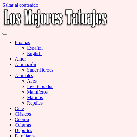
Saltar al contenido
Miles de Imágenes de Tatuajes en Galerías
Los Mejores Tatuajes
Idiomas
Español
English
Amor
Animación
Super Heroes
Animales
Aves
Invertebrados
Mamíferos
Marinos
Reptiles
Cine
Clásicos
Cuerpo
Culturas
Deportes
Familiares