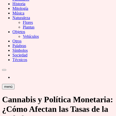
Historia
Mitología
Música
Naturaleza
Flores
Plantas
Objetos
Vehículos
Otros
Palabras
Símbolos
Sociedad
Técnicos
menú
Cannabis y Política Monetaria:
¿Cómo Afectan las Tasas de la