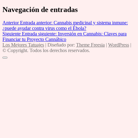
Navegación de entradas
Anterior
Entrada anterior:
Cannabis medicinal y sistema inmune:
¿puede ayudar contra virus como el Ébola?
Siguiente
Entrada siguiente:
Inversión en Cannabis: Claves para
Financiar tu Proyecto Cannábico
Los Mejores Tatuajes
| Diseñado por:
Theme Freesia
|
WordPress
|
© Copyright. Todos los derechos reservados.