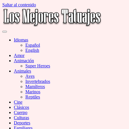
Saltar al contenido
Miles de Imágenes de Tatuajes en Galerías
Los Mejores Tatuajes
Idiomas
Español
English
Amor
Animación
Super Heroes
Animales
Aves
Invertebrados
Mamíferos
Marinos
Reptiles
Cine
Clásicos
Cuerpo
Culturas
Deportes
Familiares