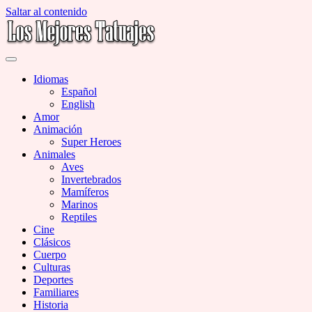
Saltar al contenido
Miles de Imágenes de Tatuajes en Galerías
Los Mejores Tatuajes
Idiomas
Español
English
Amor
Animación
Super Heroes
Animales
Aves
Invertebrados
Mamíferos
Marinos
Reptiles
Cine
Clásicos
Cuerpo
Culturas
Deportes
Familiares
Historia