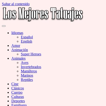
Saltar al contenido
Miles de Imágenes de Tatuajes en Galerías
Los Mejores Tatuajes
Idiomas
Español
English
Amor
Animación
Super Heroes
Animales
Aves
Invertebrados
Mamíferos
Marinos
Reptiles
Cine
Clásicos
Cuerpo
Culturas
Deportes
Familiares