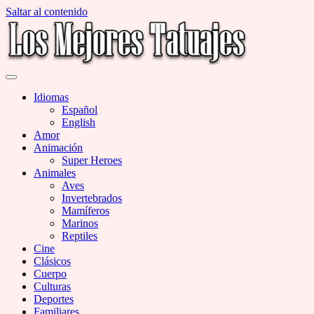
Saltar al contenido
Miles de Imágenes de Tatuajes en Galerías
Los Mejores Tatuajes
Idiomas
Español
English
Amor
Animación
Super Heroes
Animales
Aves
Invertebrados
Mamíferos
Marinos
Reptiles
Cine
Clásicos
Cuerpo
Culturas
Deportes
Familiares