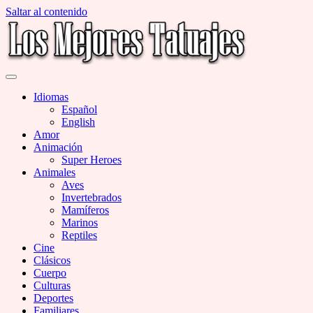
Saltar al contenido
Miles de Imágenes de Tatuajes en Galerías
Los Mejores Tatuajes
Idiomas
Español
English
Amor
Animación
Super Heroes
Animales
Aves
Invertebrados
Mamíferos
Marinos
Reptiles
Cine
Clásicos
Cuerpo
Culturas
Deportes
Familiares