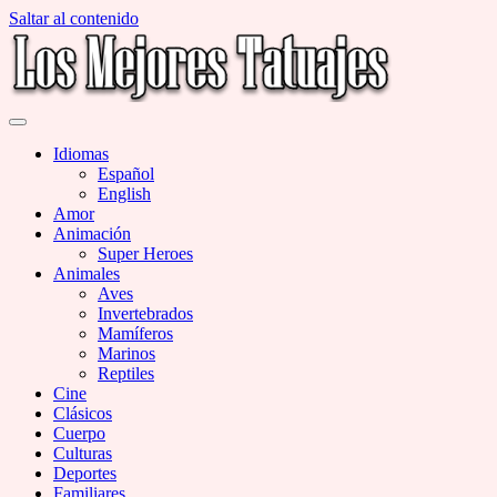
Saltar al contenido
Miles de Imágenes de Tatuajes en Galerías
Los Mejores Tatuajes
Idiomas
Español
English
Amor
Animación
Super Heroes
Animales
Aves
Invertebrados
Mamíferos
Marinos
Reptiles
Cine
Clásicos
Cuerpo
Culturas
Deportes
Familiares