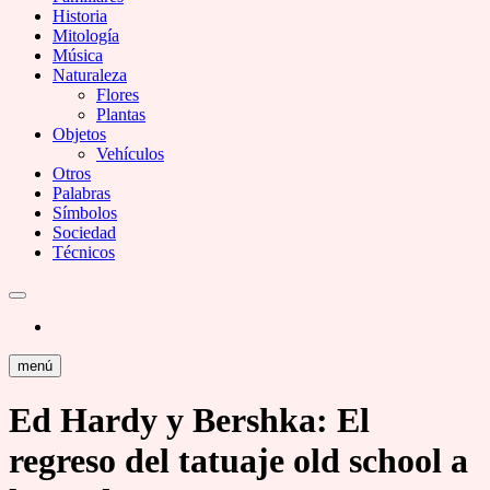
Historia
Mitología
Música
Naturaleza
Flores
Plantas
Objetos
Vehículos
Otros
Palabras
Símbolos
Sociedad
Técnicos
menú
Ed Hardy y Bershka: El
regreso del tatuaje old school a