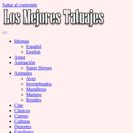
Saltar al contenido
Miles de Imágenes de Tatuajes en Galerías
Los Mejores Tatuajes
Idiomas
Español
English
Amor
Animación
Super Heroes
Animales
Aves
Invertebrados
Mamíferos
Marinos
Reptiles
Cine
Clásicos
Cuerpo
Culturas
Deportes
Familiares