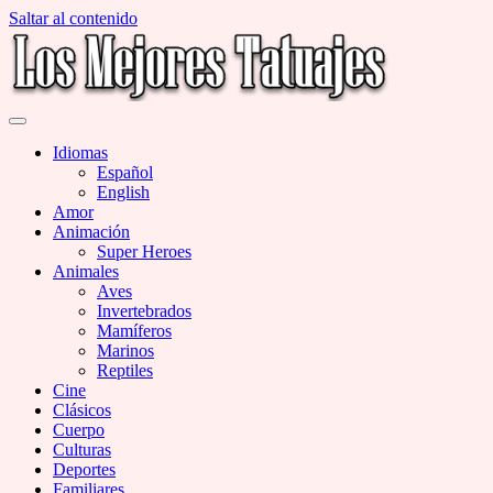
Saltar al contenido
Miles de Imágenes de Tatuajes en Galerías
Los Mejores Tatuajes
Idiomas
Español
English
Amor
Animación
Super Heroes
Animales
Aves
Invertebrados
Mamíferos
Marinos
Reptiles
Cine
Clásicos
Cuerpo
Culturas
Deportes
Familiares