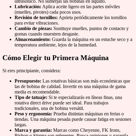
ultrasónico. No sumerjas las bobinas en líquido.
Lubricación:
Aplica aceite ligero en las partes móviles
(muelles, pivotes) cada pocos usos.
Revisión de tornillos:
Aprieta periódicamente los tornillos
para evitar vibraciones.
Cambio de piezas:
Sustituye muelles, puntos de contacto y
gomas cuando muestren desgaste.
Almacenamiento:
Guarda la máquina en un estuche seco y a
temperatura ambiente, lejos de la humedad.
Cómo Elegir tu Primera Máquina
Si eres principiante, considera:
Presupuesto:
Las rotativas básicas son más económicas que
las de bobina de calidad. Invertir en una máquina de gama
media es recomendable.
Tipo de tatuaje:
Si te especializarás en líneas finas, una
rotativa direct drive puede ser ideal. Para trabajos
tradicionales, una de bobina versátil.
Peso y ergonomía:
Prueba distintas máquinas en ferias o
tiendas. Una máquina pesada puede causar fatiga en sesiones
largas.
Marca y garantía:
Marcas como Cheyenne, FK Irons,
Bishop o Stigma son referentes. Busca opiniones y garantía