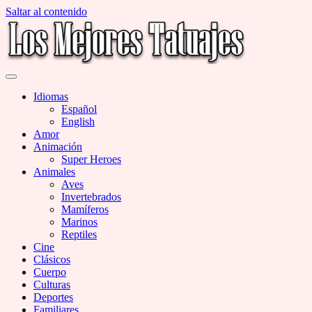
Saltar al contenido
Miles de Imágenes de Tatuajes en Galerías
Los Mejores Tatuajes
Idiomas
Español
English
Amor
Animación
Super Heroes
Animales
Aves
Invertebrados
Mamíferos
Marinos
Reptiles
Cine
Clásicos
Cuerpo
Culturas
Deportes
Familiares