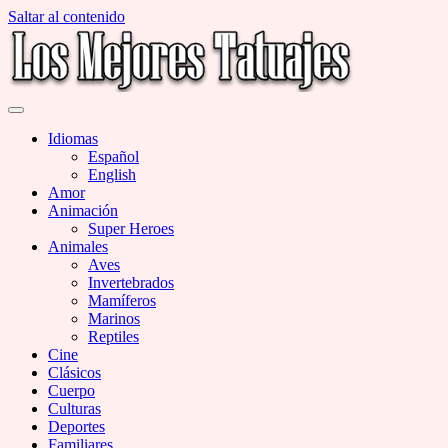
Saltar al contenido
Miles de Imágenes de Tatuajes en Galerías
Los Mejores Tatuajes
Idiomas
Español
English
Amor
Animación
Super Heroes
Animales
Aves
Invertebrados
Mamíferos
Marinos
Reptiles
Cine
Clásicos
Cuerpo
Culturas
Deportes
Familiares