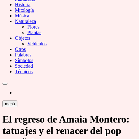
Historia
Mitología
Música
Naturaleza
Flores
Plantas
Objetos
Vehículos
Otros
Palabras
Símbolos
Sociedad
Técnicos
menú
El regreso de Amaia Montero:
tatuajes y el renacer del pop