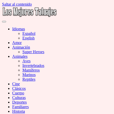
Saltar al contenido
Miles de Imágenes de Tatuajes en Galerías
Los Mejores Tatuajes
Idiomas
Español
English
Amor
Animación
Super Heroes
Animales
Aves
Invertebrados
Mamíferos
Marinos
Reptiles
Cine
Clásicos
Cuerpo
Culturas
Deportes
Familiares
Historia