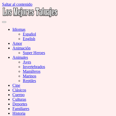
Saltar al contenido
Miles de Imágenes de Tatuajes en Galerías
Los Mejores Tatuajes
Idiomas
Español
English
Amor
Animación
Super Heroes
Animales
Aves
Invertebrados
Mamíferos
Marinos
Reptiles
Cine
Clásicos
Cuerpo
Culturas
Deportes
Familiares
Historia