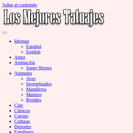
Saltar al contenido
Miles de Imágenes de Tatuajes en Galerías
Los Mejores Tatuajes
Idiomas
Español
English
Amor
Animación
Super Heroes
Animales
Aves
Invertebrados
Mamíferos
Marinos
Reptiles
Cine
Clásicos
Cuerpo
Culturas
Deportes
Familiares