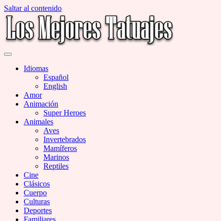
Saltar al contenido
Miles de Imágenes de Tatuajes en Galerías
Los Mejores Tatuajes
Idiomas
Español
English
Amor
Animación
Super Heroes
Animales
Aves
Invertebrados
Mamíferos
Marinos
Reptiles
Cine
Clásicos
Cuerpo
Culturas
Deportes
Familiares