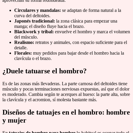
aprovechan su forma redondeada:
Circulares y mandalas:
se adaptan de forma natural a la
curva del deltoides.
Japonés tradicional:
la zona clásica para empezar una
manga; el diseño fluye hacia el brazo.
Blackwork y tribal:
envuelve el hombro y marca el volumen
del músculo.
Realismo:
retratos y animales, con espacio suficiente para el
detalle.
Florales:
muy pedidos para bajar desde el hombro hacia la
clavícula o el brazo.
¿Duele tatuarse el hombro?
Es de las zonas más llevaderas. La parte carnosa del deltoides tiene
músculo y pocas terminaciones nerviosas expuestas, así que el dolor
es moderado. Cambia según te acerques al hueso: la parte alta, sobre
la clavícula y el acromion, sí molesta bastante más.
Diseños de tatuajes en el hombro: hombre
y mujer
En
tatuajes de hombro para hombre
lo habitual es ocupar todo el