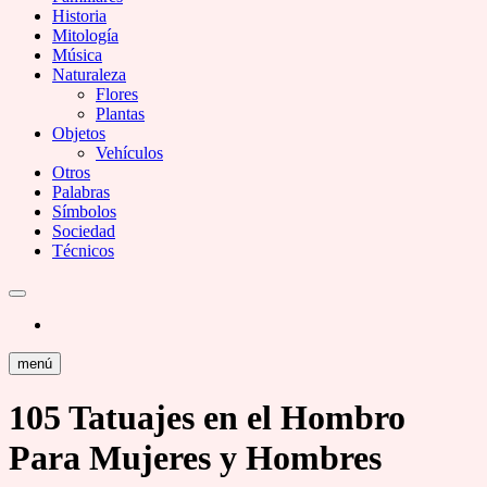
Historia
Mitología
Música
Naturaleza
Flores
Plantas
Objetos
Vehículos
Otros
Palabras
Símbolos
Sociedad
Técnicos
menú
105 Tatuajes en el Hombro
Para Mujeres y Hombres