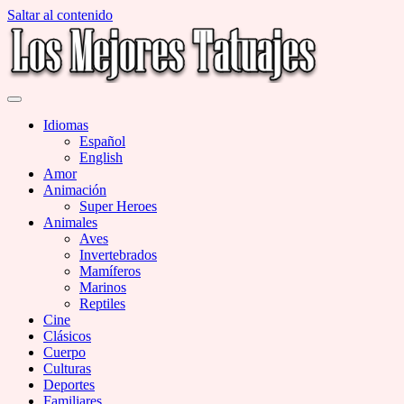
Saltar al contenido
Miles de Imágenes de Tatuajes en Galerías
Los Mejores Tatuajes
Idiomas
Español
English
Amor
Animación
Super Heroes
Animales
Aves
Invertebrados
Mamíferos
Marinos
Reptiles
Cine
Clásicos
Cuerpo
Culturas
Deportes
Familiares