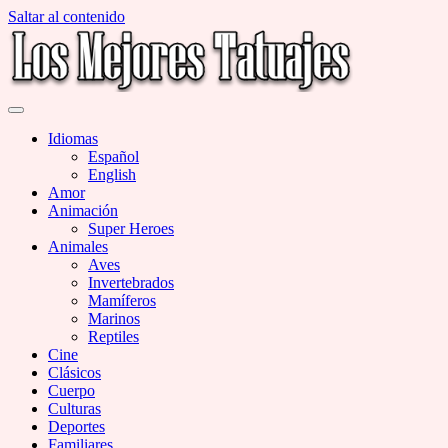
Saltar al contenido
Miles de Imágenes de Tatuajes en Galerías
Los Mejores Tatuajes
Idiomas
Español
English
Amor
Animación
Super Heroes
Animales
Aves
Invertebrados
Mamíferos
Marinos
Reptiles
Cine
Clásicos
Cuerpo
Culturas
Deportes
Familiares