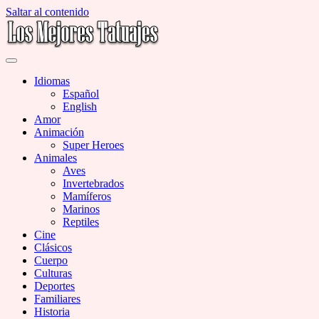
Saltar al contenido
Miles de Imágenes de Tatuajes en Galerías
Los Mejores Tatuajes
Idiomas
Español
English
Amor
Animación
Super Heroes
Animales
Aves
Invertebrados
Mamíferos
Marinos
Reptiles
Cine
Clásicos
Cuerpo
Culturas
Deportes
Familiares
Historia